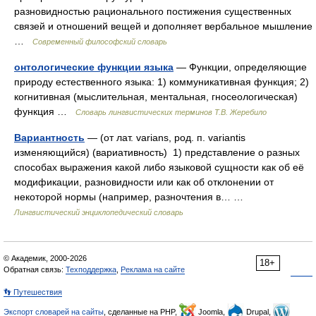
разновидностью рационального постижения существенных
связей и отношений вещей и дополняет вербальное мышление
…
Современный философский словарь
онтологические функции языка
— Функции, определяющие
природу естественного языка: 1) коммуникативная функция; 2)
когнитивная (мыслительная, ментальная, гносеологическая)
функция …
Словарь лингвистических терминов Т.В. Жеребило
Вариантность
— (от лат. varians, род. п. variantis
изменяющийся) (вариативность) 1) представление о разных
способах выражения какой либо языковой сущности как об её
модификации, разновидности или как об отклонении от
некоторой нормы (например, разночтения в… …
Лингвистический энциклопедический словарь
© Академик, 2000-2026
18+
Обратная связь:
Техподдержка
,
Реклама на сайте
👣 Путешествия
Экспорт словарей на сайты
, сделанные на PHP,
Joomla,
Drupal,