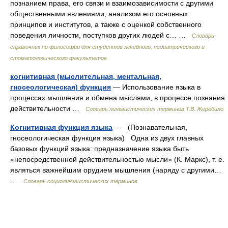
познанием права, его связи и взаимозависимости с другими
общественными явлениями, анализом его основных
принципов и институтов, а также с оценкой собственного
поведения личности, поступков других людей с… …
Словарь-
справочник по философии для студентов лечебного, педиатрического и
стоматологического факультетов
когнитивная (мыслительная, ментальная,
гносеологическая) функция
— Использование языка в
процессах мышления и обмена мыслями, в процессе познания
действительности …
Словарь лингвистических терминов Т.В. Жеребило
Когнитивная функция языка
— (Познавательная,
гносеологическая функция языка) Одна из двух главных
базовых функций языка: предназначение языка быть
«непосредственной действительностью мысли» (К. Маркс), т. е.
являться важнейшим орудием мышления (наряду с другими…
…
Словарь социолингвистических терминов